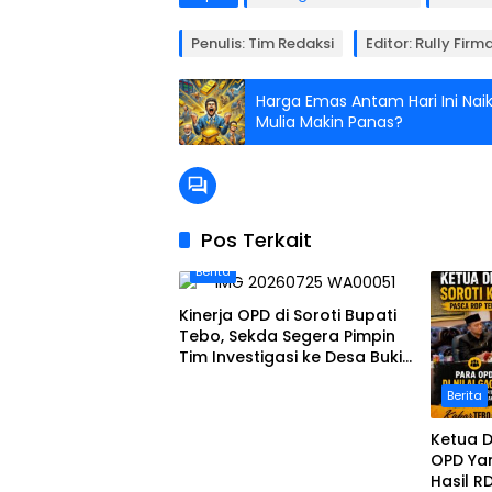
Penulis: Tim Redaksi
Editor: Rully Fir
Harga Emas Antam Hari Ini Nai
Mulia Makin Panas?
Pos Terkait
Berita
Kinerja OPD di Soroti Bupati
Tebo, Sekda Segera Pimpin
Tim Investigasi ke Desa Bukit
Pamuatan, Serai serumpun
Berita
Ketua D
OPD Ya
Hasil R