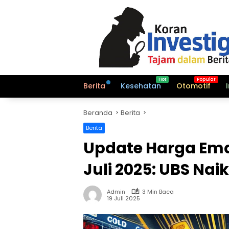
Langsung
ke
konten
Berita
Kesehatan
Otomotif
Beranda
Berita
Berita
Update Harga Emas
Juli 2025: UBS Nai
Admin
3 Min Baca
19 Juli 2025