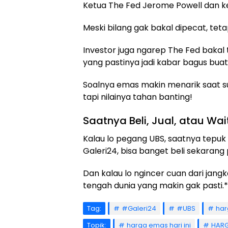
Ketua The Fed Jerome Powell dan ke
Meski bilang gak bakal dipecat, tetap
Investor juga ngarep The Fed bakal 
yang pastinya jadi kabar bagus bua
Soalnya emas makin menarik saat s
tapi nilainya tahan banting!
Saatnya Beli, Jual, atau Wa
Kalau lo pegang UBS, saatnya tepuk 
Galeri24, bisa banget beli sekarang 
Dan kalau lo ngincer cuan dari jang
tengah dunia yang makin gak pasti.*
Tag:
#Galeri24
#UBS
ha
Topik:
harga emas hari ini
HARG