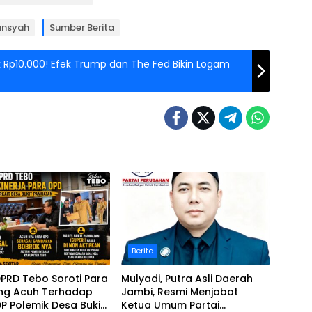
mansyah
Sumber Berita
k Rp10.000! Efek Trump dan The Fed Bikin Logam
Berita
PRD Tebo Soroti Para
Mulyadi, Putra Asli Daerah
ng Acuh Terhadap
Jambi, Resmi Menjabat
DP Polemik Desa Bukit
Ketua Umum Partai