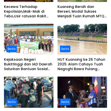
Kecewa Terhadap
Kuansing Bersih dan
Kepolisian,Mak-Mak di
Berseri, Modal Sukses
Tebo,Usir ratusan Rakit
Menjadi Tuan Rumah MTQ
peti dan Bakar
Riau Ke-44
Berita
Berita
Kejaksaan Negeri
HUT Kuansing ke 26 Tahun
Bukittinggi dan IAD Daerah
2025: Alam Cahayo Tuah
Salurkan Bantuan Sosial
Nagoghi Bawa Pulang
untuk Korban Banjir dan
Gelar Juara
Longsor
Berita
Berita