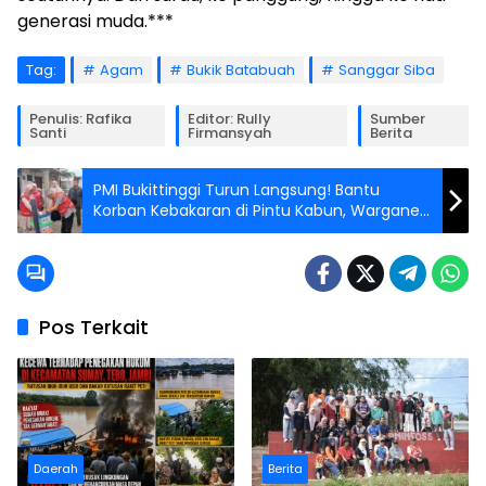
generasi muda.***
Tag:
Agam
Bukik Batabuah
Sanggar Siba
Penulis: Rafika
Editor: Rully
Sumber
Santi
Firmansyah
Berita
PMI Bukittinggi Turun Langsung! Bantu
Korban Kebakaran di Pintu Kabun, Warganet
Ikut Haru
Pos Terkait
Daerah
Berita