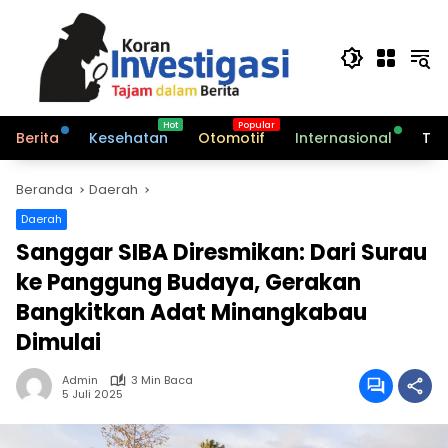
Langsung
ke
konten
Berita
Kesehatan
Otomotif
Internasional
Tek
Beranda
Daerah
Daerah
Sanggar SIBA Diresmikan: Dari Surau
ke Panggung Budaya, Gerakan
Bangkitkan Adat Minangkabau
Dimulai
Admin
3 Min Baca
5 Juli 2025