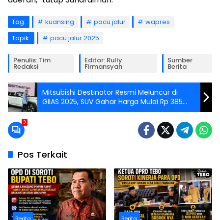
Tag:
kuansing
pacu jalur
wapres
Topik:
pacu jalur 2025
Penulis: Tim
Editor: Rully
Sumber
Redaksi
Firmansyah
Berita
Mitsubishi Destinator Resmi Meluncur di
GIIAS 2025, SUV Gahar Harga Mulai Rp 385
Jutaan!
3
Pos Terkait
Berita
Berita