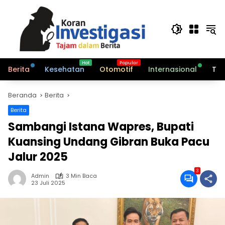
Langsung
ke
konten
Berita
Kesehatan
Otomotif
Internasional
Tek
Beranda
Berita
Berita
Sambangi Istana Wapres, Bupati
Kuansing Undang Gibran Buka Pacu
Jalur 2025
3
Admin
3 Min Baca
23 Juli 2025