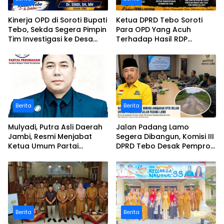
Kinerja OPD di Soroti Bupati
Ketua DPRD Tebo Soroti
Tebo, Sekda Segera Pimpin
Para OPD Yang Acuh
Tim Investigasi ke Desa
Terhadap Hasil RDP
Bukit Pamuatan, Serai
Polemik Desa Bukit
serumpun
Pamuatan
Berita
Berita
Mulyadi, Putra Asli Daerah
Jalan Padang Lamo
Jambi, Resmi Menjabat
Segera Dibangun, Komisi III
Ketua Umum Partai
DPRD Tebo Desak Pemprov
Perubahan Sekaligus Ketua
Jambi Pertahankan
Perwakilan ASEAN Partai
Anggaran Rp70 Miliar
Perubahan di Malaysia
Berita
Berita