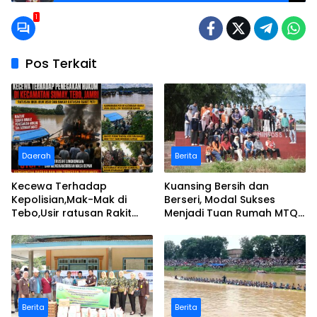
1
Pos Terkait
Daerah
Berita
Kecewa Terhadap
Kuansing Bersih dan
Kepolisian,Mak-Mak di
Berseri, Modal Sukses
Tebo,Usir ratusan Rakit
Menjadi Tuan Rumah MTQ
peti dan Bakar
Riau Ke-44
Berita
Berita