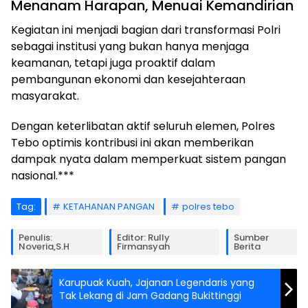
Menanam Harapan, Menuai Kemandirian
Kegiatan ini menjadi bagian dari transformasi Polri
sebagai institusi yang bukan hanya menjaga
keamanan, tetapi juga proaktif dalam
pembangunan ekonomi dan kesejahteraan
masyarakat.
Dengan keterlibatan aktif seluruh elemen, Polres
Tebo optimis kontribusi ini akan memberikan
dampak nyata dalam memperkuat sistem pangan
nasional.***
Tag:
KETAHANAN PANGAN
polres tebo
Penulis:
Editor: Rully
Sumber
Noveria,S.H
Firmansyah
Berita
Karupuak Kuah, Jajanan Legendaris yang
Tak Lekang di Jam Gadang Bukittinggi