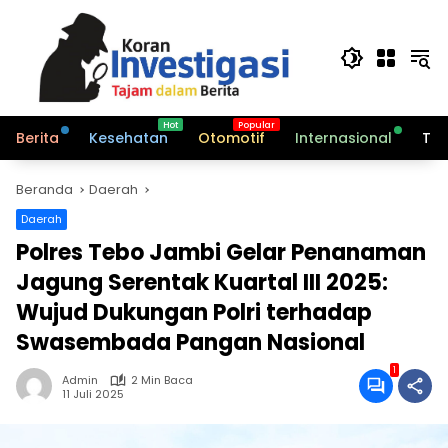
Langsung
ke
konten
Berita
Kesehatan
Otomotif
Internasional
Tek
Beranda
Daerah
Daerah
Polres Tebo Jambi Gelar Penanaman
Jagung Serentak Kuartal III 2025:
Wujud Dukungan Polri terhadap
Swasembada Pangan Nasional
1
Admin
2 Min Baca
11 Juli 2025