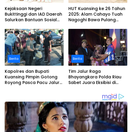
Kejaksaan Negeri
HUT Kuansing ke 26 Tahun
Bukittinggi dan IAD Daerah
2025: Alam Cahayo Tuah
Salurkan Bantuan Sosial
Nagoghi Bawa Pulang
untuk Korban Banjir dan
Gelar Juara
Longsor
Berita
Berita
Kapolres dan Bupati
Tim Jalur Raga
Kuansing Pimpin Gotong
Bhayangkara Polda Riau
Royong Pasca Pacu Jalur
Sabet Juara Eksibisi di
Nasional 2025
Festival Pacu Jalur
Nasional 2025