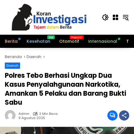
Langsung
ke
konten
Berita
Kesehatan
Otomotif
Internasional
Tek
Beranda
Daerah
Daerah
Polres Tebo Berhasi Ungkap Dua
Kasus Penyalahgunaan Narkotika,
Amankan 5 Pelaku dan Barang Bukti
Sabu
Admin
2 Min Baca
9 Agustus 2025