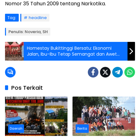
Nomor 35 Tahun 2009 tentang Narkotika.
Tag:
headline
Penulis: Noveria, SH
Homestay Bukittinggi Bersatu: Ekonomi
Jalan, Ibu-Ibu Tetap Semangat dan Awet
Muda
Pos Terkait
Daerah
Berita