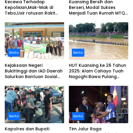
Kecewa Terhadap
Kuansing Bersih dan
Kepolisian,Mak-Mak di
Berseri, Modal Sukses
Tebo,Usir ratusan Rakit
Menjadi Tuan Rumah MTQ
peti dan Bakar
Riau Ke-44
Berita
Berita
Kejaksaan Negeri
HUT Kuansing ke 26 Tahun
Bukittinggi dan IAD Daerah
2025: Alam Cahayo Tuah
Salurkan Bantuan Sosial
Nagoghi Bawa Pulang
untuk Korban Banjir dan
Gelar Juara
Longsor
Berita
Berita
Kapolres dan Bupati
Tim Jalur Raga