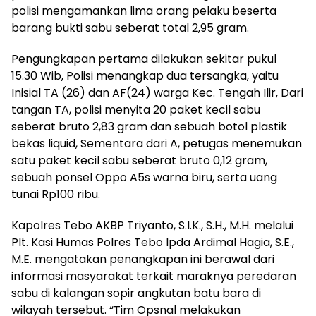
polisi mengamankan lima orang pelaku beserta
barang bukti sabu seberat total 2,95 gram.
Pengungkapan pertama dilakukan sekitar pukul
15.30 Wib, Polisi menangkap dua tersangka, yaitu
Inisial TA (26) dan AF(24) warga Kec. Tengah Ilir, Dari
tangan TA, polisi menyita 20 paket kecil sabu
seberat bruto 2,83 gram dan sebuah botol plastik
bekas liquid, Sementara dari A, petugas menemukan
satu paket kecil sabu seberat bruto 0,12 gram,
sebuah ponsel Oppo A5s warna biru, serta uang
tunai Rp100 ribu.
Kapolres Tebo AKBP Triyanto, S.I.K., S.H., M.H. melalui
Plt. Kasi Humas Polres Tebo Ipda Ardimal Hagia, S.E.,
M.E. mengatakan penangkapan ini berawal dari
informasi masyarakat terkait maraknya peredaran
sabu di kalangan sopir angkutan batu bara di
wilayah tersebut. “Tim Opsnal melakukan