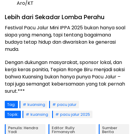
Aro/KT
Lebih dari Sekadar Lomba Perahu
Festival Pacu Jalur Mini IPPA 2025 bukan hanya soal
siapa yang menang, tapi tentang bagaimana
budaya tetap hidup dan diwariskan ke generasi
muda.
Dengan dukungan masyarakat, sponsor lokal, dan
kerja keras panitia, Tepian Ronge Biru menjadi saksi
bahwa Kuansing bukan hanya punya Pacu Jalur –
tapi juga semangat kebersamaan yang tak pernah
surut.***
Tag:
kuansing
pacu jalur
Topik:
kuansing
pacu jalur 2025
Penulis: Hendra
Editor: Rully
Sumber
Yadi
Firmansyah
Berita