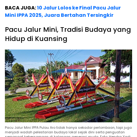
BACA JUGA:
10 Jalur Lolos ke Final Pacu Jalur
Mini IPPA 2025, Juara Bertahan Tersingkir
Pacu Jalur Mini, Tradisi Budaya yang
Hidup di Kuansing
Pacu Jalur Mini IPPA Pulau Aro tidak hanya sekadar perlombaan, tapi juga
menjadi wadah pelestarian budaya lokal sejak dini serta penguatan
semangat kebersamaan di kalangan generasi muda. Foto: Hendra Yadi