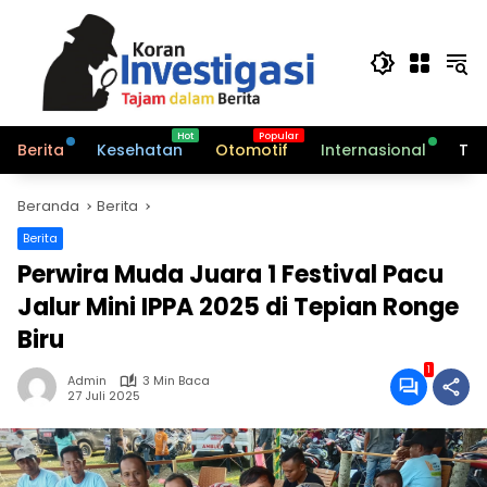
Langsung
ke
konten
Berita
Kesehatan
Otomotif
Internasional
Tek
Beranda
Berita
Berita
Perwira Muda Juara 1 Festival Pacu
Jalur Mini IPPA 2025 di Tepian Ronge
Biru
1
Admin
3 Min Baca
27 Juli 2025