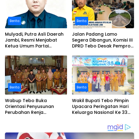
Berita
Berita
Mulyadi, Putra Asli Daerah
Jalan Padang Lamo
Jambi, Resmi Menjabat
Segera Dibangun, Komisi III
Ketua Umum Partai
DPRD Tebo Desak Pemprov
Perubahan Sekaligus Ketua
Jambi Pertahankan
Perwakilan ASEAN Partai
Anggaran Rp70 Miliar
Perubahan di Malaysia
Berita
Berita
Wabup Tebo Buka
Wakil Bupati Tebo Pimpin
Orientasi Penyusunan
Upacara Peringatan Hari
Perubahan Renja
Keluarga Nasional Ke 33
Perangkat Daerah Tahun
Tahun 2026
2026