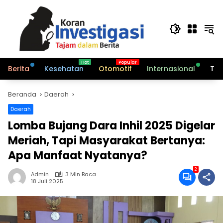
Langsung
ke
konten
Berita
Kesehatan
Otomotif
Internasional
Tek
Beranda
Daerah
Daerah
Lomba Bujang Dara Inhil 2025 Digelar
Meriah, Tapi Masyarakat Bertanya:
Apa Manfaat Nyatanya?
2
Admin
3 Min Baca
18 Juli 2025