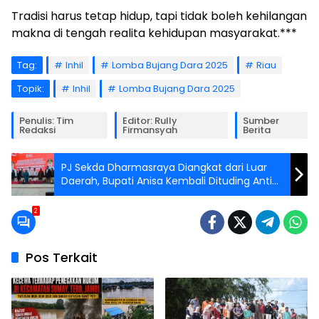
Tradisi harus tetap hidup, tapi tidak boleh kehilangan
makna di tengah realita kehidupan masyarakat.***
Tag:
Inhil
Lomba Bujang Dara 2025
Riau
Topik:
Inhil
Lomba Bujang Dara 2025
Penulis: Tim
Editor: Rully
Sumber
Redaksi
Firmansyah
Berita
PJ Sekda Dharmasraya Diangkat dari Luar
Daerah, Bupati Anisa Kembali Dituding Anti
Putra Daerah
2
Pos Terkait