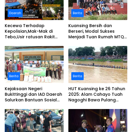
Daerah
Berita
Kecewa Terhadap
Kuansing Bersih dan
Kepolisian,Mak-Mak di
Berseri, Modal Sukses
Tebo,Usir ratusan Rakit
Menjadi Tuan Rumah MTQ
peti dan Bakar
Riau Ke-44
Berita
Berita
Kejaksaan Negeri
HUT Kuansing ke 26 Tahun
Bukittinggi dan IAD Daerah
2025: Alam Cahayo Tuah
Salurkan Bantuan Sosial
Nagoghi Bawa Pulang
untuk Korban Banjir dan
Gelar Juara
Longsor