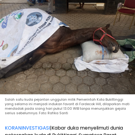
Salah satu kuda pejantan unggulan milik Pemerintah Kota Bukittinggi
yang selama ini menjadi indukan favorit di Fordecok Hill, dilaporkan mati
mendadak pada siang hari pukul 13.00 WIB tanpa menunjukkan gejala
serius sebelumnya. Foto: Rafika Santi
KORANINVESTIGASI
|Kabar duka menyelimuti dunia