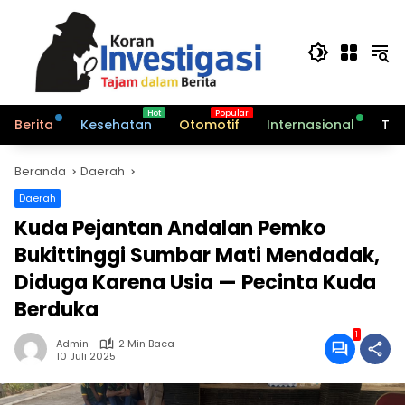
Langsung
ke
konten
Berita
Kesehatan
Otomotif
Internasional
Tek
Beranda
Daerah
Daerah
Kuda Pejantan Andalan Pemko
Bukittinggi Sumbar Mati Mendadak,
Diduga Karena Usia — Pecinta Kuda
Berduka
1
Admin
2 Min Baca
10 Juli 2025