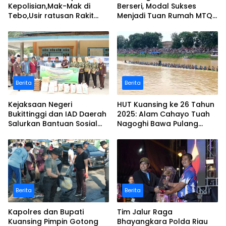
Kepolisian,Mak-Mak di
Berseri, Modal Sukses
Tebo,Usir ratusan Rakit
Menjadi Tuan Rumah MTQ
peti dan Bakar
Riau Ke-44
Berita
Berita
Kejaksaan Negeri
HUT Kuansing ke 26 Tahun
Bukittinggi dan IAD Daerah
2025: Alam Cahayo Tuah
Salurkan Bantuan Sosial
Nagoghi Bawa Pulang
untuk Korban Banjir dan
Gelar Juara
Longsor
Berita
Berita
Kapolres dan Bupati
Tim Jalur Raga
Kuansing Pimpin Gotong
Bhayangkara Polda Riau