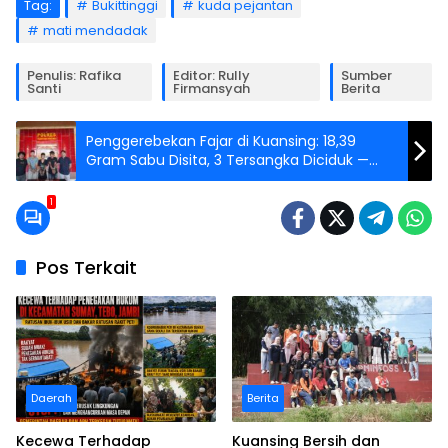
Tag:
Bukittinggi
kuda pejantan
mati mendadak
Penulis: Rafika
Editor: Rully
Sumber
Santi
Firmansyah
Berita
Penggerebekan Fajar di Kuansing: 18,39
Gram Sabu Disita, 3 Tersangka Diciduk —
Termasuk Mahasiswa Tukar Sabu dengan Bir
1
Pos Terkait
Daerah
Berita
Kecewa Terhadap
Kuansing Bersih dan