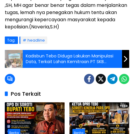
,SH, MH agar benar benar tegas dalam menjalankan
tugas, lemah nya penegakan hukum tentu akan
mengurangi kepercayaan masyarakat kepada
kepolisian.(Noveria,S.H)
Tag:
headline
Kadisbun Tebo Diduga Lakukan Manipulasi
Data, Terkait Lahan Kemitraan PT SKB
Rantau Api
Pos Terkait
Berita
Berita