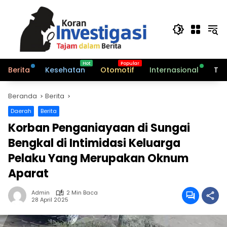
Langsung
ke
konten
Berita
Kesehatan
Otomotif
Internasional
Tek
Beranda
Berita
Daerah
Berita
Korban Penganiayaan di Sungai
Bengkal di Intimidasi Keluarga
Pelaku Yang Merupakan Oknum
Aparat
Admin
2 Min Baca
28 April 2025