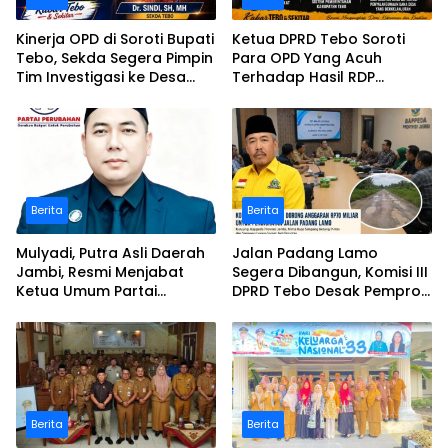
Kinerja OPD di Soroti Bupati
Ketua DPRD Tebo Soroti
Tebo, Sekda Segera Pimpin
Para OPD Yang Acuh
Tim Investigasi ke Desa
Terhadap Hasil RDP
Bukit Pamuatan, Serai
Polemik Desa Bukit
serumpun
Pamuatan
Berita
Berita
Mulyadi, Putra Asli Daerah
Jalan Padang Lamo
Jambi, Resmi Menjabat
Segera Dibangun, Komisi III
Ketua Umum Partai
DPRD Tebo Desak Pemprov
Perubahan Sekaligus Ketua
Jambi Pertahankan
Perwakilan ASEAN Partai
Anggaran Rp70 Miliar
Perubahan di Malaysia
Berita
Berita