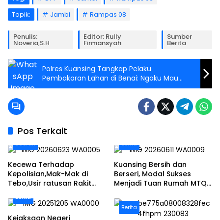
Topik:
Jambi
Rampas 08
Penulis:
Editor: Rully
Sumber
Noveria,S.H
Firmansyah
Berita
Polres Kuansing Tangkap Pelaku
Pembakaran Lahan di Benai: Ngaku Mau
Tanam Sawit
Pos Terkait
Daerah
Berita
Kecewa Terhadap
Kuansing Bersih dan
Kepolisian,Mak-Mak di
Berseri, Modal Sukses
Tebo,Usir ratusan Rakit
Menjadi Tuan Rumah MTQ
peti dan Bakar
Riau Ke-44
Berita
Berita
Kejaksaan Negeri