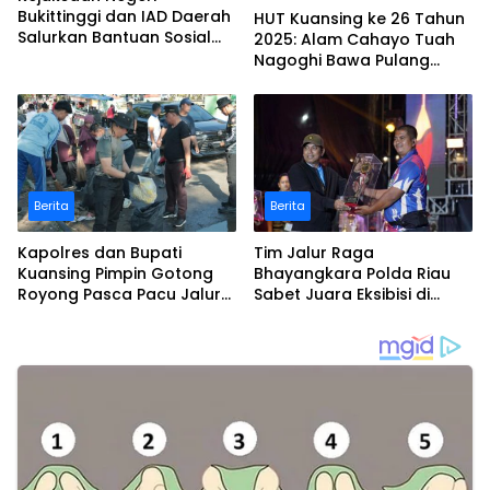
Bukittinggi dan IAD Daerah
HUT Kuansing ke 26 Tahun
Salurkan Bantuan Sosial
2025: Alam Cahayo Tuah
untuk Korban Banjir dan
Nagoghi Bawa Pulang
Longsor
Gelar Juara
Berita
Berita
Kapolres dan Bupati
Tim Jalur Raga
Kuansing Pimpin Gotong
Bhayangkara Polda Riau
Royong Pasca Pacu Jalur
Sabet Juara Eksibisi di
Nasional 2025
Festival Pacu Jalur
Nasional 2025