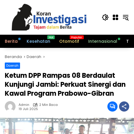
Langsung
ke
konten
Berita
Kesehatan
Otomotif
Internasional
Tek
Beranda
Daerah
Daerah
Ketum DPP Rampas 08 Berdaulat
Kunjungi Jambi: Perkuat Sinergi dan
Kawal Program Prabowo-Gibran
Admin
2 Min Baca
19 Juli 2025