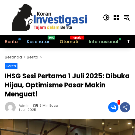
Langsung
ke
konten
Berita
Kesehatan
Otomotif
Internasional
Tek
Beranda
Berita
Berita
IHSG Sesi Pertama 1 Juli 2025: Dibuka
Hijau, Optimisme Pasar Makin
Menguat!
1
Admin
3 Min Baca
1 Juli 2025