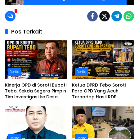
dalam Pemberantasan Narkoba
1
Pos Terkait
Berita
Berita
Kinerja OPD di Soroti Bupati
Ketua DPRD Tebo Soroti
Tebo, Sekda Segera Pimpin
Para OPD Yang Acuh
Tim Investigasi ke Desa
Terhadap Hasil RDP
Bukit Pamuatan, Serai
Polemik Desa Bukit
serumpun
Pamuatan
Berita
Berita