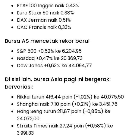
FTSE 100 Inggris naik 0,43%
Euro Stoxx 50 naik 0,38%
DAX Jerman naik 0,51%
CAC Prancis naik 0,33%
Bursa AS mencetak rekor baru!
S&P 500 +0,52% ke 6.204,95
Nasdaq +0,47% ke 20.369,73
Dow Jones +0,63% ke 44.094,77
Di sisi lain, bursa Asia pagi ini bergerak
bervariasi:
Nikkei turun 416,44 poin (-1,02%) ke 40.075,50
Shanghai naik 7,10 poin (+0,21%) ke 3.451,76
Hang Seng turun 211,87 poin (-0,85%) ke
24.072,00
Straits Times naik 27,24 poin (+0,58%) ke
3.991,33