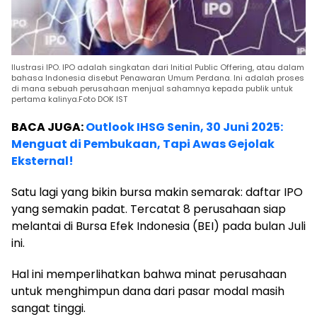
Ilustrasi IPO. IPO adalah singkatan dari Initial Public Offering, atau dalam
bahasa Indonesia disebut Penawaran Umum Perdana. Ini adalah proses
di mana sebuah perusahaan menjual sahamnya kepada publik untuk
pertama kalinya.Foto DOK IST
BACA JUGA:
Outlook IHSG Senin, 30 Juni 2025:
Menguat di Pembukaan, Tapi Awas Gejolak
Eksternal!
Satu lagi yang bikin bursa makin semarak: daftar IPO
yang semakin padat. Tercatat 8 perusahaan siap
melantai di Bursa Efek Indonesia (BEI) pada bulan Juli
ini.
Hal ini memperlihatkan bahwa minat perusahaan
untuk menghimpun dana dari pasar modal masih
sangat tinggi.