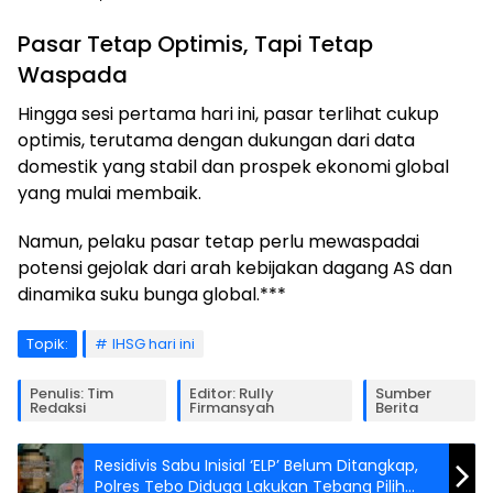
Pasar Tetap Optimis, Tapi Tetap
Waspada
Hingga sesi pertama hari ini, pasar terlihat cukup
optimis, terutama dengan dukungan dari data
domestik yang stabil dan prospek ekonomi global
yang mulai membaik.
Namun, pelaku pasar tetap perlu mewaspadai
potensi gejolak dari arah kebijakan dagang AS dan
dinamika suku bunga global.***
Topik:
IHSG hari ini
Penulis: Tim
Editor: Rully
Sumber
Redaksi
Firmansyah
Berita
Residivis Sabu Inisial ‘ELP’ Belum Ditangkap,
Polres Tebo Diduga Lakukan Tebang Pilih