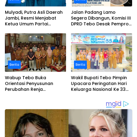
Mulyadi, Putra Asli Daerah
Jalan Padang Lamo
Jambi, Resmi Menjabat
Segera Dibangun, Komisi III
Ketua Umum Partai
DPRD Tebo Desak Pemprov
Perubahan Sekaligus Ketua
Jambi Pertahankan
Perwakilan ASEAN Partai
Anggaran Rp70 Miliar
Perubahan di Malaysia
Berita
Berita
Wabup Tebo Buka
Wakil Bupati Tebo Pimpin
Orientasi Penyusunan
Upacara Peringatan Hari
Perubahan Renja
Keluarga Nasional Ke 33
Perangkat Daerah Tahun
Tahun 2026
2026