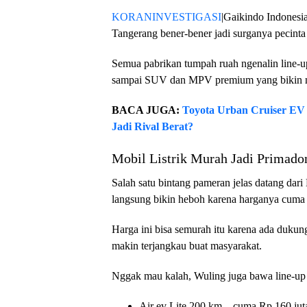
KORANINVESTIGASI
|Gaikindo Indonesi
Tangerang bener-bener jadi surganya pecinta
Semua pabrikan tumpah ruah ngenalin line-up 
sampai SUV dan MPV premium yang bikin n
BACA JUGA:
Toyota Urban Cruiser EV 
Jadi Rival Berat?
Mobil Listrik Murah Jadi Primado
Salah satu bintang pameran jelas datang dar
langsung bikin heboh karena harganya cuma 
Harga ini bisa semurah itu karena ada dukung
makin terjangkau buat masyarakat.
Nggak mau kalah, Wuling juga bawa line-up A
Air ev Lite 200 km – cuma Rp 160 jut