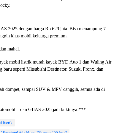
ocky.
IIAS 2025 dengan harga Rp 629 juta. Bisa menampung 7
ggih khas mobil keluarga premium.
dan mahal.
banyak mobil listrik murah kayak BYD Atto 1 dan Wuling Air
g baru seperti Mitsubishi Destinator, Suzuki Fronx, dan
amah dompet, sampai SUV & MPV canggih, semua ada di
si otomotif – dan GIIAS 2025 jadi buktinya!***
l listrik
UV Premium! Ada Harga Dibawah 200 Juta?