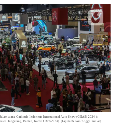
alam ajang Gaikindo Indonesia International Auto Show (GIIAS) 2024 di
paten Tangerang, Banten, Kamis (18/7/2024). (Liputan6.com/Angga Yuniar)