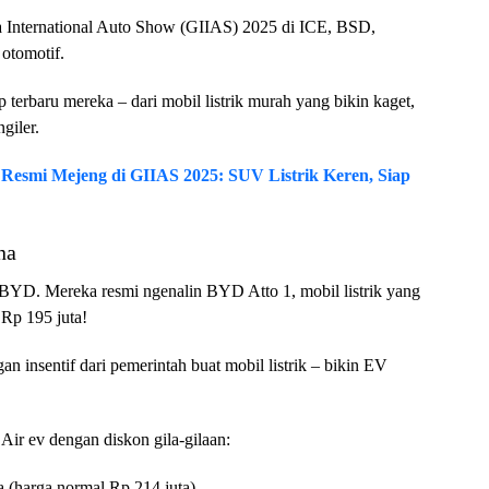
a International Auto Show (GIIAS) 2025 di ICE, BSD,
 otomotif.
terbaru mereka – dari mobil listrik murah yang bikin kaget,
giler.
Resmi Mejeng di GIIAS 2025: SUV Listrik Keren, Siap
na
i BYD. Mereka resmi ngenalin BYD Atto 1, mobil listrik yang
Rp 195 juta!
an insentif dari pemerintah buat mobil listrik – bikin EV
ir ev dengan diskon gila-gilaan:
a (harga normal Rp 214 juta)