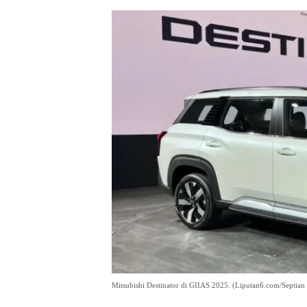
Mitsubishi Destinator di GIIAS 2025. (Liputan6.com/Septia