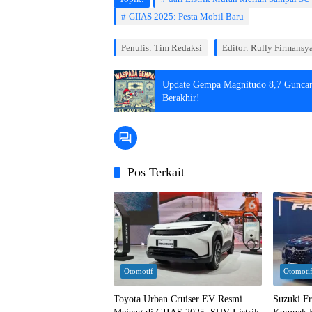
GIIAS 2025: Pesta Mobil Baru
Penulis: Tim Redaksi
Editor: Rully Firmansy
Update Gempa Magnitudo 8,7 Guncan
Berakhir!
Pos Terkait
Otomotif
Otomoti
Toyota Urban Cruiser EV Resmi
Suzuki F