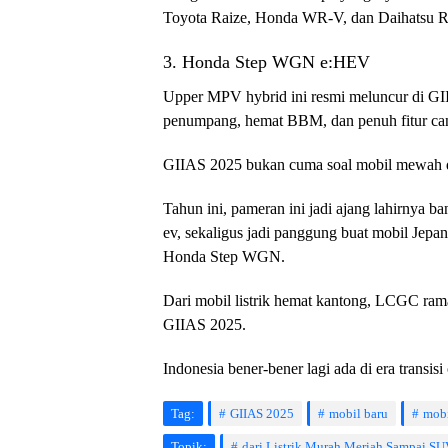
Toyota Raize, Honda WR-V, dan Daihatsu R
3. Honda Step WGN e:HEV
Upper MPV hybrid ini resmi meluncur di G
penumpang, hemat BBM, dan penuh fitur can
GIIAS 2025 bukan cuma soal mobil mewah 
Tahun ini, pameran ini jadi ajang lahirnya 
ev, sekaligus jadi panggung buat mobil Jepan
Honda Step WGN.
Dari mobil listrik hemat kantong, LCGC r
GIIAS 2025.
Indonesia bener-bener lagi ada di era transi
Tag:
GIIAS 2025
mobil baru
mobi
Topik:
dari Listrik Murah Meriah Sampai S