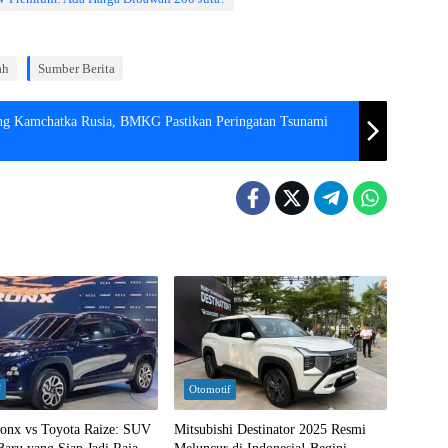
ah
Sumber Berita
g Kamchatka Rusia, BMKG Pastikan Peringatan Tsunami
f
Otomotif
ronx vs Toyota Raize: SUV
Mitsubishi Destinator 2025 Resmi