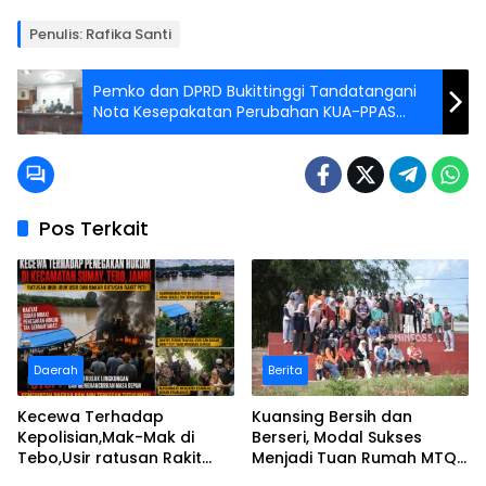
Penulis: Rafika Santi
Pemko dan DPRD Bukittinggi Tandatangani
Nota Kesepakatan Perubahan KUA-PPAS
2025 dan RPJMD 2025–2029
Pos Terkait
Daerah
Berita
Kecewa Terhadap
Kuansing Bersih dan
Kepolisian,Mak-Mak di
Berseri, Modal Sukses
Tebo,Usir ratusan Rakit
Menjadi Tuan Rumah MTQ
peti dan Bakar
Riau Ke-44