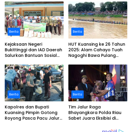
Berita
Berita
Kejaksaan Negeri
HUT Kuansing ke 26 Tahun
Bukittinggi dan IAD Daerah
2025: Alam Cahayo Tuah
Salurkan Bantuan Sosial
Nagoghi Bawa Pulang
untuk Korban Banjir dan
Gelar Juara
Longsor
Berita
Berita
Kapolres dan Bupati
Tim Jalur Raga
Kuansing Pimpin Gotong
Bhayangkara Polda Riau
Royong Pasca Pacu Jalur
Sabet Juara Eksibisi di
Nasional 2025
Festival Pacu Jalur
Nasional 2025