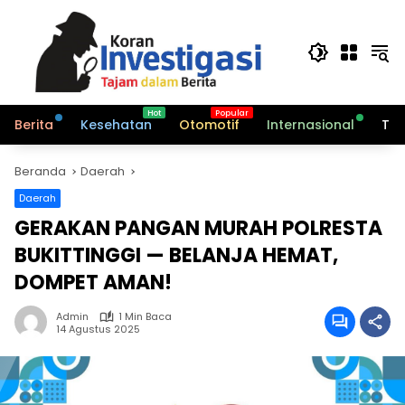
Langsung
ke
konten
Berita
Kesehatan
Otomotif
Internasional
Tek
Beranda
Daerah
Daerah
GERAKAN PANGAN MURAH POLRESTA
BUKITTINGGI — BELANJA HEMAT,
DOMPET AMAN!
Admin
1 Min Baca
14 Agustus 2025