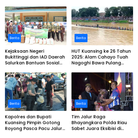
peti dan Bakar
Riau Ke-44
Berita
Berita
Kejaksaan Negeri
HUT Kuansing ke 26 Tahun
Bukittinggi dan IAD Daerah
2025: Alam Cahayo Tuah
Salurkan Bantuan Sosial
Nagoghi Bawa Pulang
untuk Korban Banjir dan
Gelar Juara
Longsor
Berita
Berita
Kapolres dan Bupati
Tim Jalur Raga
Kuansing Pimpin Gotong
Bhayangkara Polda Riau
Royong Pasca Pacu Jalur
Sabet Juara Eksibisi di
Nasional 2025
Festival Pacu Jalur