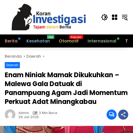
Langsung
ke
konten
Berita
Kesehatan
Otomotif
Internasional
Tek
Beranda
Daerah
Daerah
Enam Niniak Mamak Dikukuhkan –
Malewa Gala Datuak di
Panampuang Agam Jadi Momentum
Perkuat Adat Minangkabau
Admin
3 Min Baca
26 Juli 2025