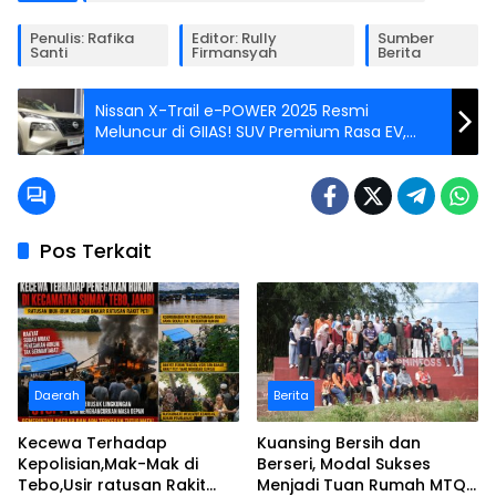
Penulis: Rafika
Editor: Rully
Sumber
Santi
Firmansyah
Berita
Nissan X-Trail e-POWER 2025 Resmi
Meluncur di GIIAS! SUV Premium Rasa EV,
Tanpa Ribet Colok Listrik
Pos Terkait
Daerah
Berita
Kecewa Terhadap
Kuansing Bersih dan
Kepolisian,Mak-Mak di
Berseri, Modal Sukses
Tebo,Usir ratusan Rakit
Menjadi Tuan Rumah MTQ