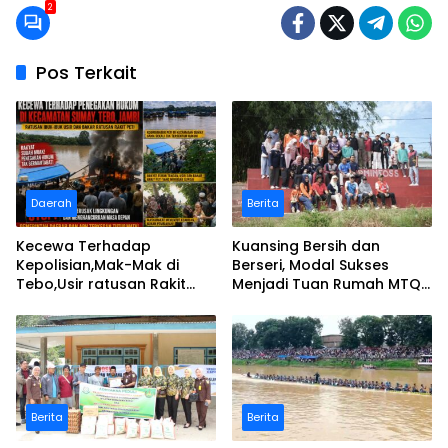
2
Pos Terkait
Daerah
Berita
Kecewa Terhadap
Kuansing Bersih dan
Kepolisian,Mak-Mak di
Berseri, Modal Sukses
Tebo,Usir ratusan Rakit
Menjadi Tuan Rumah MTQ
peti dan Bakar
Riau Ke-44
Berita
Berita