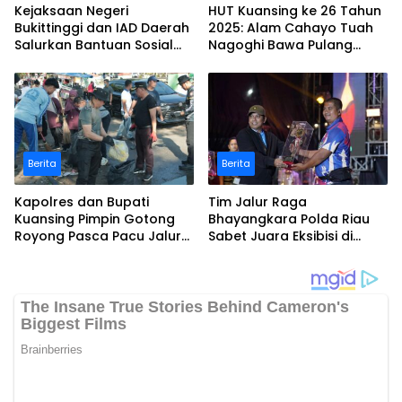
Kejaksaan Negeri
HUT Kuansing ke 26 Tahun
Bukittinggi dan IAD Daerah
2025: Alam Cahayo Tuah
Salurkan Bantuan Sosial
Nagoghi Bawa Pulang
untuk Korban Banjir dan
Gelar Juara
Longsor
Berita
Berita
Kapolres dan Bupati
Tim Jalur Raga
Kuansing Pimpin Gotong
Bhayangkara Polda Riau
Royong Pasca Pacu Jalur
Sabet Juara Eksibisi di
Nasional 2025
Festival Pacu Jalur
Nasional 2025