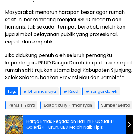
Masyarakat menaruh harapan besar agar rumah
sakit ini berkembang menjadi RSUD modern dan
humanis, tak sekadar tempat berobat, melainkan
juga simbol pelayanan publik yang profesional,
cepat, dan empatik.
Jika didukung penuh oleh seluruh pemangku
kepentingan, RSUD Sungai Dareh berpotensi menjadi
rumah sakit rujukan utama bagi Kabupaten Sijunjung,
Solok Selatan, bahkan Provinsi Riau dan Jambi.***
Tag:
Dharmasraya
Rsud
sungai dareh
Penulis: Yanti
Editor: Rully Firmansyah
Sumber Berita
Harga Emas Pegadaian Hari Ini Fluktuatif!
Galeri24 Turun, UBS Malah Naik Tipis