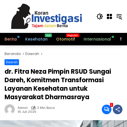
Langsung
ke
konten
Berita
Kesehatan
Otomotif
Internasional
Tek
Beranda
Daerah
Daerah
dr. Fitra Neza Pimpin RSUD Sungai
Dareh, Komitmen Transformasi
Layanan Kesehatan untuk
Masyarakat Dharmasraya
2
Admin
2 Min Baca
16 Juli 2025