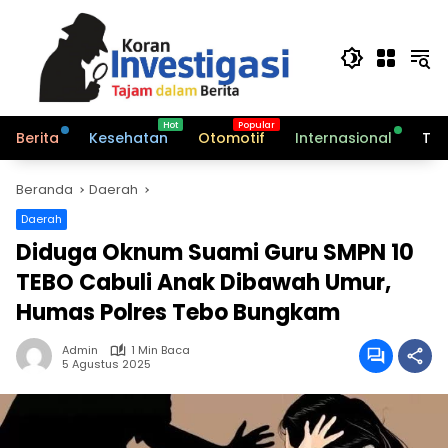
Langsung
ke
konten
Berita
Kesehatan
Otomotif
Internasional
Tek
Beranda
Daerah
Daerah
Diduga Oknum Suami Guru SMPN 10
TEBO Cabuli Anak Dibawah Umur,
Humas Polres Tebo Bungkam
Admin
1 Min Baca
5 Agustus 2025