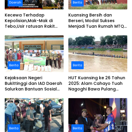
Daerah
Berita
Kecewa Terhadap
Kuansing Bersih dan
Kepolisian,Mak-Mak di
Berseri, Modal Sukses
Tebo,Usir ratusan Rakit
Menjadi Tuan Rumah MTQ
peti dan Bakar
Riau Ke-44
Berita
Berita
Kejaksaan Negeri
HUT Kuansing ke 26 Tahun
Bukittinggi dan IAD Daerah
2025: Alam Cahayo Tuah
Salurkan Bantuan Sosial
Nagoghi Bawa Pulang
untuk Korban Banjir dan
Gelar Juara
Longsor
Berita
Berita