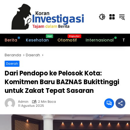
Langsung
ke
konten
Berita
Kesehatan
Otomotif
Internasional
Tek
Beranda
Daerah
Daerah
Dari Pendopo ke Pelosok Kota:
Komitmen Baru BAZNAS Bukittinggi
untuk Zakat Tepat Sasaran
Admin
2 Min Baca
11 Agustus 2025