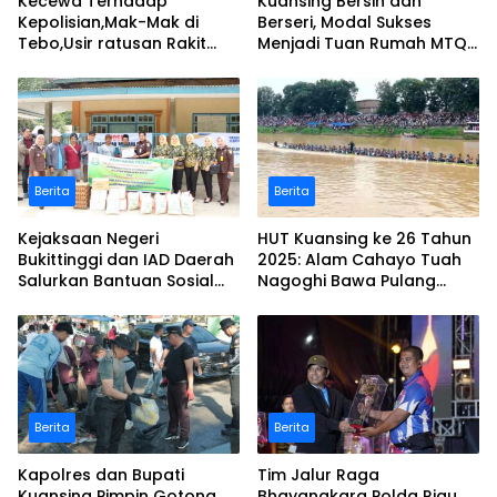
Kecewa Terhadap
Kuansing Bersih dan
Kepolisian,Mak-Mak di
Berseri, Modal Sukses
Tebo,Usir ratusan Rakit
Menjadi Tuan Rumah MTQ
peti dan Bakar
Riau Ke-44
Berita
Berita
Kejaksaan Negeri
HUT Kuansing ke 26 Tahun
Bukittinggi dan IAD Daerah
2025: Alam Cahayo Tuah
Salurkan Bantuan Sosial
Nagoghi Bawa Pulang
untuk Korban Banjir dan
Gelar Juara
Longsor
Berita
Berita
Kapolres dan Bupati
Tim Jalur Raga
Kuansing Pimpin Gotong
Bhayangkara Polda Riau