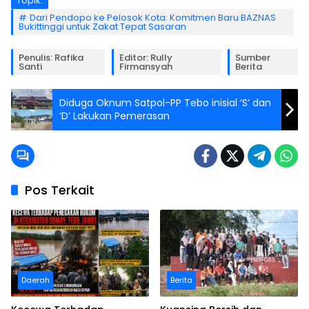
Topik:
Dari Pendopo ke Pelosok Kota: Komitmen Baru BAZNAS
Bukittinggi untuk Zakat Tepat Sasaran
Penulis: Rafika
Editor: Rully
Sumber
Santi
Firmansyah
Berita
Diduga Oknum Satpol-PP Tebo inisial ‘S’ dan
‘D’ Lakukan Pemerasan
Pos Terkait
Daerah
Berita