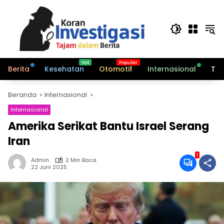
Langsung
ke
konten
Berita
Kesehatan
Otomotif
Internasional
Tek
Beranda
Internasional
Internasional
Amerika Serikat Bantu Israel Serang
Iran
1
Admin
2 Min Baca
22 Juni 2025