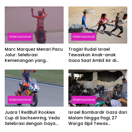
Presiden RI Prabowo
Internasional
Internasional
Marc Marquez Menari Pacu
Tragis! Rudal Israel
Jalur: Selebrasi
Tewaskan Anak-anak
Kemenangan yang
Gaza Saat Ambil Air di
Menggema hingga
Kamp Pengungsi
Indonesia
Internasional
Internasional
Juara 1 RedBull Rookies
Israel Bombardir Gaza dari
Cup di Sachsenring, Veda
Malam hingga Pagi, 27
Selebrasi dengan Gaya
Warga Sipil Tewas
Aura Farming Pacu Jalur
Termasuk Anak-Anak