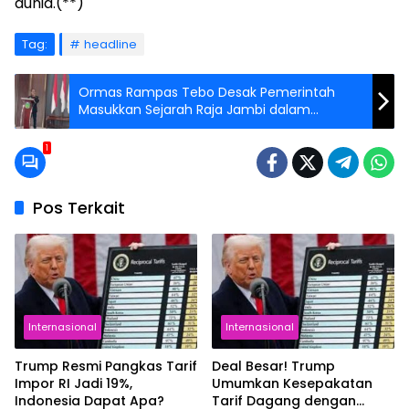
dunia.(**)
Tag:
headline
Ormas Rampas Tebo Desak Pemerintah
Masukkan Sejarah Raja Jambi dalam
Kurikulum
1
Pos Terkait
Internasional
Internasional
Trump Resmi Pangkas Tarif
Deal Besar! Trump
Impor RI Jadi 19%,
Umumkan Kesepakatan
Indonesia Dapat Apa?
Tarif Dagang dengan