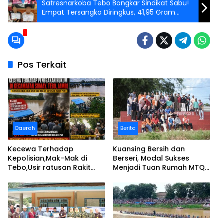
Satresnarkoba Tebo Bongkar Sindikat Sabu!
Empat Tersangka Diringkus, 41,95 Gram
Barang Bukti Disita
1
Pos Terkait
Daerah
Berita
Kecewa Terhadap
Kuansing Bersih dan
Kepolisian,Mak-Mak di
Berseri, Modal Sukses
Tebo,Usir ratusan Rakit
Menjadi Tuan Rumah MTQ
peti dan Bakar
Riau Ke-44