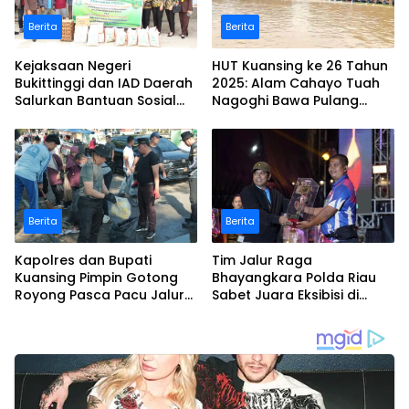
Berita
Berita
Kejaksaan Negeri
HUT Kuansing ke 26 Tahun
Bukittinggi dan IAD Daerah
2025: Alam Cahayo Tuah
Salurkan Bantuan Sosial
Nagoghi Bawa Pulang
untuk Korban Banjir dan
Gelar Juara
Longsor
Berita
Berita
Kapolres dan Bupati
Tim Jalur Raga
Kuansing Pimpin Gotong
Bhayangkara Polda Riau
Royong Pasca Pacu Jalur
Sabet Juara Eksibisi di
Nasional 2025
Festival Pacu Jalur
Nasional 2025